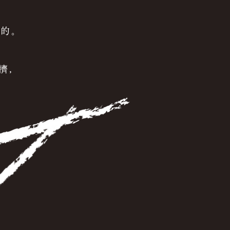
遠的。
擠，