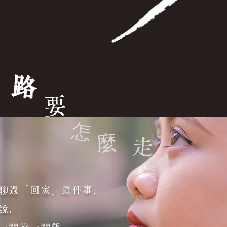
路
要
怎
麼
走
聊過「回家」這件事，
說，