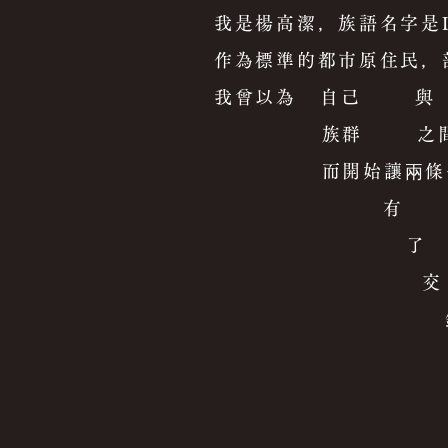
我是楊高潔，族語名字是Lja
作為標準的都市原住民，
我曾以為 自己 與
族群 之間會是兩條
而開始讓兩條平
有
了
交
錯