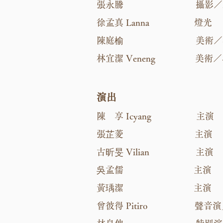
張永騰 攝影／製
徐孟真 Lanna 燈光
陳庭榆 美術／收
林宜潔 Veneng 美術／
演出
陳 享 Icyang 主演
張芷菱 主演
古昕旻 Vilian 主演
吳孟儒 主演
黃瑀潔 主演
曾彼得 Pitiro 聲音演