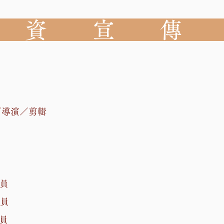
資 宣 傳
／導演／剪輯
員
員
員