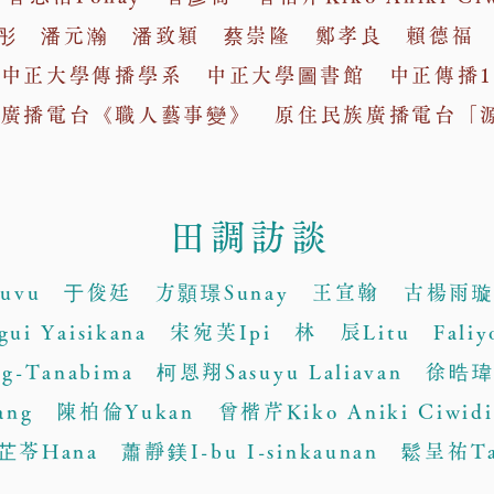
彤 潘元瀚 潘致穎 蔡崇隆 鄭孝良 賴德福 蘇
e 中正大學傳播學系 中正大學圖書館 中正傳播1
族廣播電台《職人藝事變》 原住民族廣播電台「
田調訪談
uvu 于俊廷 方顥璟Sunay 王宣翰 古楊雨璇M
ui Yaisikana 宋宛芙Ipi 林 辰Litu Faliyo
g-Tanabima 柯恩翔Sasuyu Laliavan 徐晧瑋
ang 陳柏倫Yukan 曾楷芹Kiko Aniki Ciwi
芷苓Hana 蕭靜鎂I-bu I-sinkaunan 鬆呈祐Ta