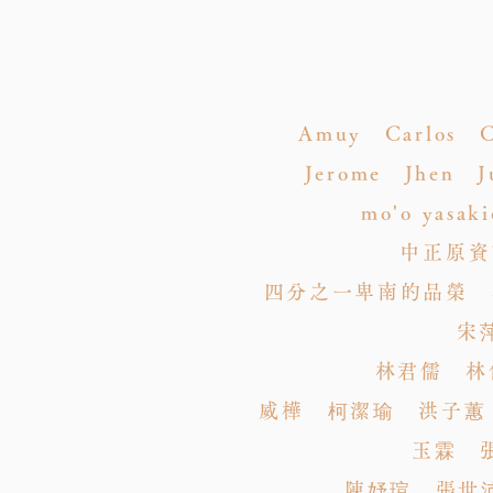
Amuy Carlos Ch
Jerome Jhen Ju
mo'o yasa
中正原資
四分之一卑南的品榮 朴
宋
林君儒 林
威樺 柯潔瑜 洪子蕙
玉霖 
陳妤瑄 張世沛