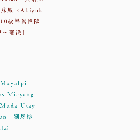
鳳玉Akiyok
10級畢籌團隊
源～藝識」
uyaIpi
s Micyang
Muda Utay
dian 劉恩榕
lai