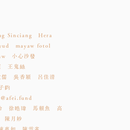
g Sinciang Hera
yud mayaw fotol
maraw 小心沙發
禎 王鬼絲
 吳孟儒 吳香穎 呂佳清
子鈞
ei.fund
玲 徐晧瑋 馬賴魚 高
 陳月妙
 陳惠如 陳雲雀