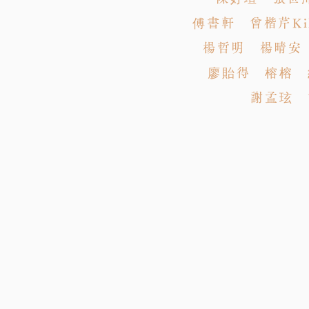
傅書軒 曾楷芹Kik
楊哲明 楊晴安
廖貽得 榕榕 
謝孟玹 