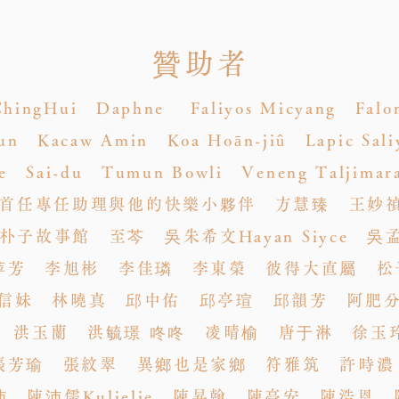
贊助者
ingHui Daphne Faliyos Micyang Falon
n Kacaw Amin Koa Hoān-jiû Lapic Sali
kie Sai-du Tumun Bowli Veneng Talji
首任專任助理與他的快樂小夥伴 方慧臻 王妙
子故事館 至芩 吳朱希文Hayan Siyce
萍芳 李旭彬 李佳璘 李東榮 彼得大直屬 松
信妹 林曉真 邱中佑 邱亭瑄 邱韻芳 阿肥分@af
 洪玉蘭 洪毓璟 咚咚 凌晴榆 唐于淋 徐玉
張芳瑜 張紋翠 異鄉也是家鄉 符雅筑 許時濃
 陳沛儒Kuljelje 陳昇翰 陳亭安 陳浩恩