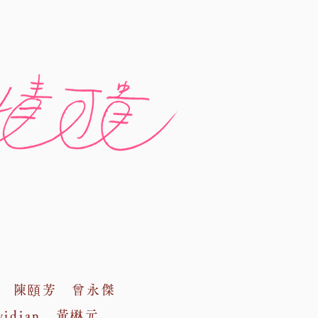
 陳頤芳 曾永傑
widian 黃楙元