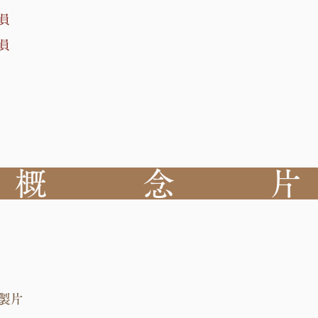
員
員
概 念 
製片