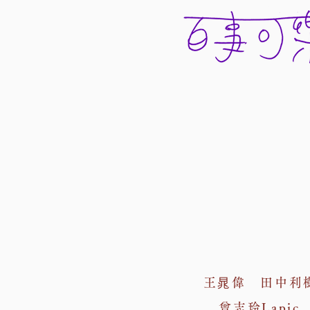
王晁偉 田中利
曾志玲Lapic