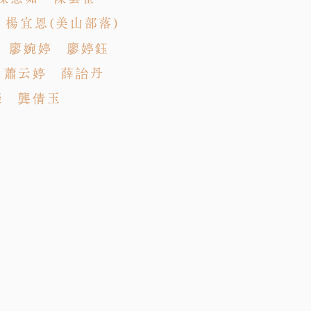
賢 楊宜恩(美山部落)
明 廖婉婷 廖婷鈺
 蕭云婷 薛詒丹
榮 龔倩玉