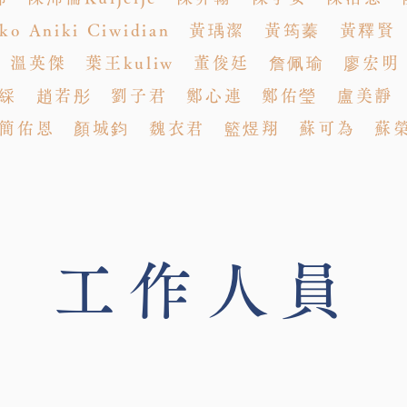
o Aniki Ciwidian 黃瑀潔 黃筠蓁 黃釋
 溫英傑 葉王kuliw 董俊廷 詹佩瑜 廖宏
綵 趙若彤 劉子君 鄭心連 鄭佑瑩 盧美靜
簡佑恩 顏城鈞 魏衣君 籃煜翔 蘇可為 蘇
工作人員