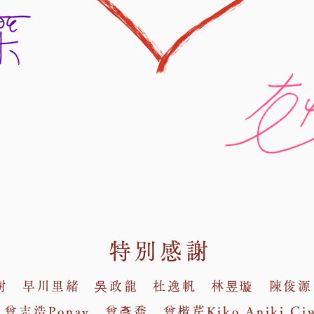
特別感謝
樹 早川里緒 吳政龍 杜逸帆 林昱璇 陳俊源
 曾志浩Ponay 曾彥喬 曾楷芹Kiko Aniki Ci