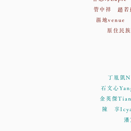
管中祥 趙若
濕地venu
原住民
丁胤凱N
石文心Yang
金英傑Tian
陳 享Icy
潘